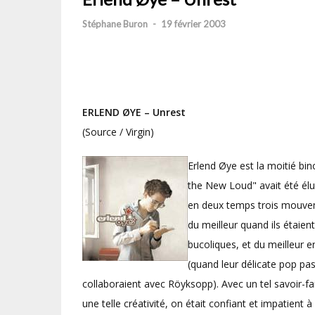
Stéphane Buron
-
19 février 2003
ERLEND ØYE – Unrest
(Source / Virgin)
Erlend Øye est la moitié bin
the New Loud" avait été élu
en deux temps trois mouvem
du meilleur quand ils étaien
bucoliques, et du meilleur 
(quand leur délicate pop pas
collaboraient avec Röyksopp). Avec un tel savoir-fair
une telle créativité, on était confiant et impatient 