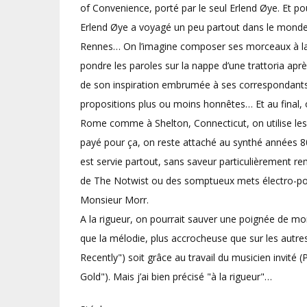
of Convenience, porté par le seul Erlend Øye. Et p
Erlend Øye a voyagé un peu partout dans le monde e
Rennes… On l’imagine composer ses morceaux à la 
pondre les paroles sur la nappe d’une trattoria aprè
de son inspiration embrumée à ses correspondants f
propositions plus ou moins honnêtes… Et au final, 
Rome comme à Shelton, Connecticut, on utilise le
payé pour ça, on reste attaché au synthé années 80
est servie partout, sans saveur particulièrement r
de The Notwist ou des somptueux mets électro-pop
Monsieur Morr.
A la rigueur, on pourrait sauver une poignée de mor
que la mélodie, plus accrocheuse que sur les autres 
Recently") soit grâce au travail du musicien invité
Gold"). Mais j’ai bien précisé "à la rigueur"…