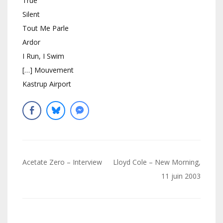
True
Silent
Tout Me Parle
Ardor
I Run, I Swim
[…] Mouvement
Kastrup Airport
Navigation
Acetate Zero – Interview
Lloyd Cole – New Morning,
de
11 juin 2003
l’article