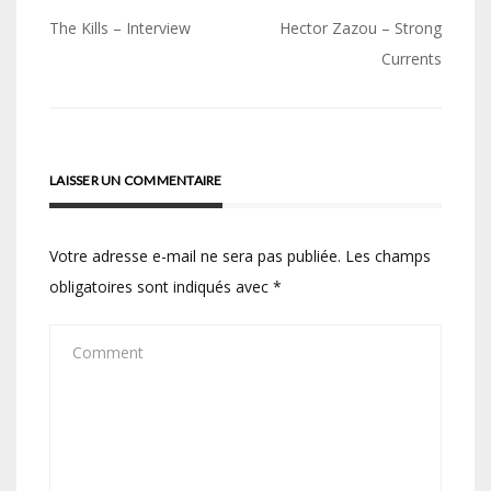
Navigation
The Kills – Interview
Hector Zazou – Strong
de
Currents
l’article
LAISSER UN COMMENTAIRE
Votre adresse e-mail ne sera pas publiée.
Les champs
obligatoires sont indiqués avec
*