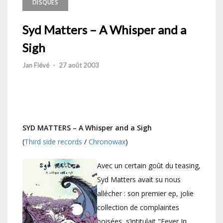
DISQUES
Syd Matters – A Whisper and a
Sigh
Jan Fiévé
-
27 août 2003
SYD MATTERS – A Whisper and a Sigh
(
Third side records
/
Chronowax
)
Avec un certain goût du teasing,
Syd Matters avait su nous
allécher : son premier ep, jolie
collection de complaintes
boisées, s’intitulait "Fever In