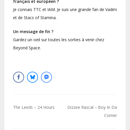
français et européen ?
Je connais TTC et IAM. Je suis une grande fan de Vadim
et de Stacs of Stamina.
Un message de fin ?
Gardez un oeil sur toutes les sorties à venir chez
Beyond Space.
Navigation
The Leeds – 24 Hours
Dizzee Rascal – Boy In Da
de
Corner
l’article