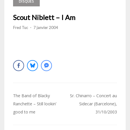
DISQUES
Scout Niblett – I Am
Fred Tuc
-
7 janvier 2004
Navigation
The Band of Blacky
Sr. Chinarro – Concert au
de
Ranchette – Still lookin’
Sidecar (Barcelone),
good to me
31/10/2003
l’article