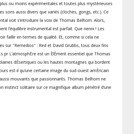
 plus ou moins expérimentales et toutes plus mystérieuses
 sons aussi divers que variés (cloches, gongs, etc.). Ce
ntal voit s’introduire la voix de Thomas Belhom. Alors,
t l’équilibre instrumental est parfait. Que nenni ! Les
 faillir en termes de qualité. Et, comme si cela ne
tées sur "Remedios" : Red et David Grubbs, tous deux fins
hé.s pr L’atmosphËre est un ÈlÈment essentiel que Thomas
s plaines dÈsertiques ou les hautes montagnes qui bordent
jours est-il qu’une certaine image du sud-ouest amÈricain
rs aussi mouvants que passionnants. Thomas Belhom ne
n instinct solitaire sur ce magnifique album pénétré d’une