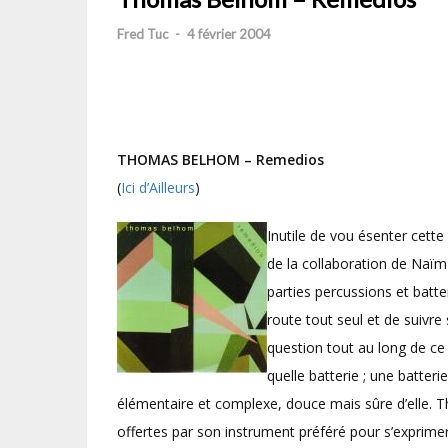
Fred Tuc
-
4 février 2004
T
HOMAS BELHOM – Remedios
(
Ici d’Ailleurs
)
Inutile de vou ésenter cett
de la collaboration de Naï
parties percussions et batte
route tout seul et de suivre
question tout au long de ce
quelle batterie ; une batterie
élémentaire et complexe, douce mais sûre d’elle. Th
offertes par son instrument préféré pour s’exprimer