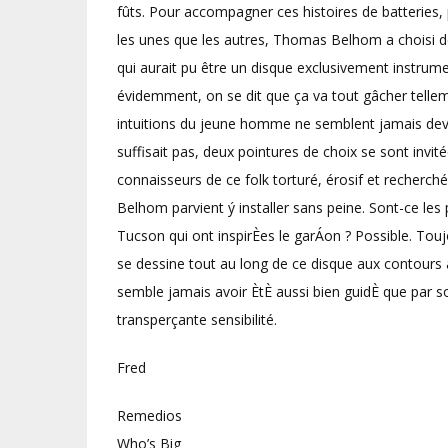
fûts. Pour accompagner ces histoires de batteries,
les unes que les autres, Thomas Belhom a choisi des
qui aurait pu être un disque exclusivement instrume
évidemment, on se dit que ça va tout gâcher tellemen
intuitions du jeune homme ne semblent jamais devoir
suffisait pas, deux pointures de choix se sont invi
connaisseurs de ce folk torturé, érosif et recherc
Belhom parvient ý installer sans peine. Sont-ce le
Tucson qui ont inspirÈes le garÁon ? Possible. Tou
se dessine tout au long de ce disque aux contou
semble jamais avoir ÈtÈ aussi bien guidÈ que par so
transperçante sensibilité.
Fred
Remedios
Who’s Big