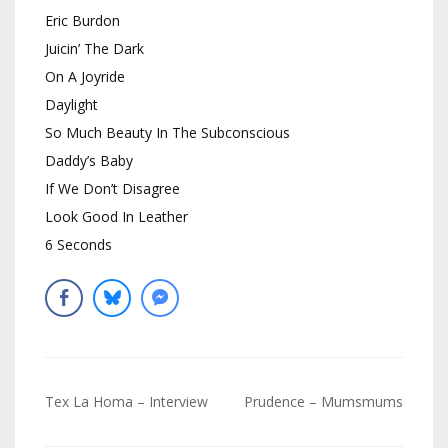
Eric Burdon
Juicin’ The Dark
On A Joyride
Daylight
So Much Beauty In The Subconscious
Daddy’s Baby
If We Don’t Disagree
Look Good In Leather
6 Seconds
Navigation
Tex La Homa – Interview
Prudence – Mumsmums
de