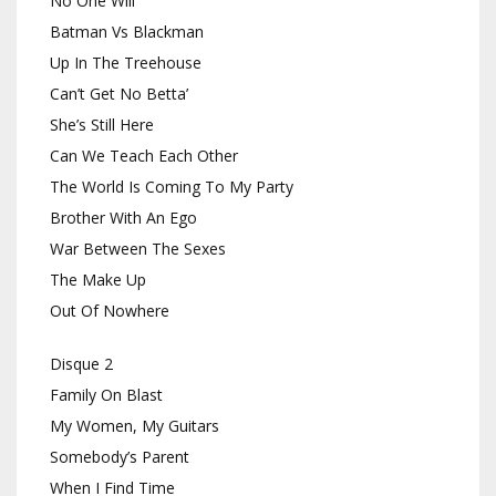
No One Will
Batman Vs Blackman
Up In The Treehouse
Can’t Get No Betta’
She’s Still Here
Can We Teach Each Other
The World Is Coming To My Party
Brother With An Ego
War Between The Sexes
The Make Up
Out Of Nowhere
Disque 2
Family On Blast
My Women, My Guitars
Somebody’s Parent
When I Find Time