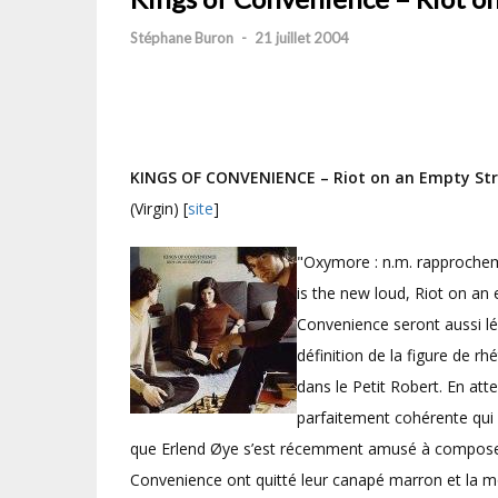
Stéphane Buron
-
21 juillet 2004
KINGS OF CONVENIENCE – Riot on an Empty Str
(Virgin) [
site
]
"Oxymore : n.m. rapprochem
is the new loud, Riot on an
Convenience seront aussi lé
définition de la figure de rh
dans le Petit Robert. En att
parfaitement cohérente qui n
que Erlend Øye s’est récemment amusé à compose
Convenience ont quitté leur canapé marron et la 