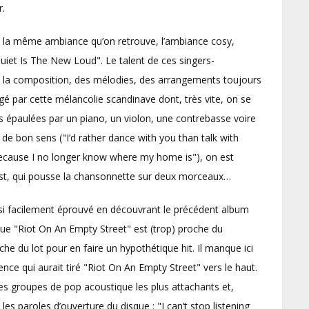
r.
st la même ambiance qu’on retrouve, l’ambiance cosy,
uiet Is The New Loud". Le talent de ces singers-
 de la composition, des mélodies, des arrangements toujours
gé par cette mélancolie scandinave dont, très vite, on se
es épaulées par un piano, un violon, une contrebasse voire
 de bon sens ("I’d rather dance with you than talk with
because I no longer know where my home is"), on est
Feist, qui pousse la chansonnette sur deux morceaux…
 si facilement éprouvé en découvrant le précédent album
que "Riot On An Empty Street" est (trop) proche du
e du lot pour en faire un hypothétique hit. Il manque ici
ence qui aurait tiré "Riot On An Empty Street" vers le haut.
es groupes de pop acoustique les plus attachants et,
es paroles d’ouverture du disque : "I can’t stop listening