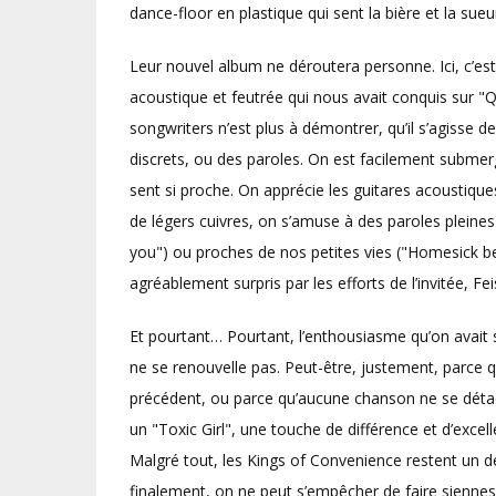
dance-floor en plastique qui sent la bière et la sueu
Leur nouvel album ne déroutera personne. Ici, c’e
acoustique et feutrée qui nous avait conquis sur "Q
songwriters n’est plus à démontrer, qu’il s’agisse
discrets, ou des paroles. On est facilement submer
sent si proche. On apprécie les guitares acoustiqu
de légers cuivres, on s’amuse à des paroles pleines
you") ou proches de nos petites vies ("Homesick 
agréablement surpris par les efforts de l’invitée, 
Et pourtant… Pourtant, l’enthousiasme qu’on avait
ne se renouvelle pas. Peut-être, justement, parce 
précédent, ou parce qu’aucune chanson ne se détach
un "Toxic Girl", une touche de différence et d’excell
Malgré tout, les Kings of Convenience restent un d
finalement, on ne peut s’empêcher de faire siennes l