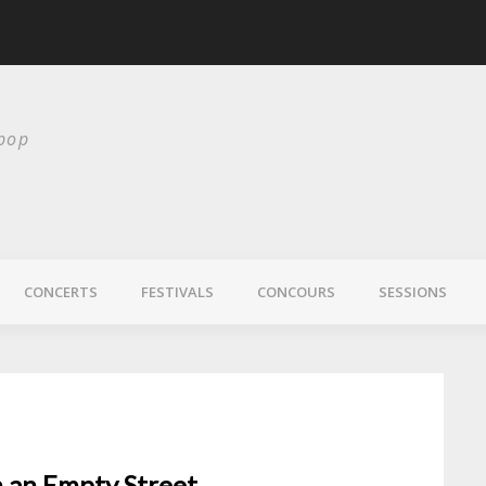
scurité
Laura Veirs bientôt
 pop
CONCERTS
FESTIVALS
CONCOURS
SESSIONS
n an Empty Street