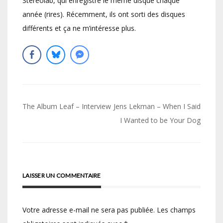
Stereolab, qui enregistre le même disque chaque
année (rires). Récemment, ils ont sorti des disques
différents et ça ne m’intéresse plus.
Navigation
The Album Leaf – Interview
Jens Lekman – When I Said
de
I Wanted to be Your Dog
l’article
LAISSER UN COMMENTAIRE
Votre adresse e-mail ne sera pas publiée.
Les champs