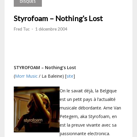
DISQUES
Styrofoam – Nothing’s Lost
Fred Tuc
-
1 décembre 2004
STYROFOAM –
Nothing’s Lost
(
Morr Music
/ La Baleine) [
site
]
On le savait déjà, la Belgique
est un petit pays à l’actualité
musicale débordante. Arne Van
Petegem, aka Styrofoam, en
est la preuve vivante avec sa
passionnante electronica.