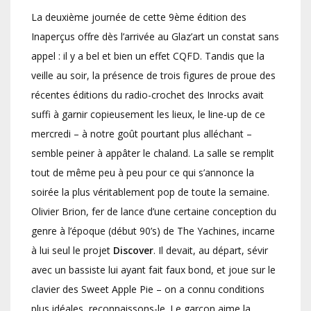
La deuxième journée de cette 9ème édition des
Inaperçus offre dès l’arrivée au Glaz’art un constat sans
appel : il y a bel et bien un effet CQFD. Tandis que la
veille au soir, la présence de trois figures de proue des
récentes éditions du radio-crochet des Inrocks avait
suffi à garnir copieusement les lieux, le line-up de ce
mercredi – à notre goût pourtant plus alléchant –
semble peiner à appâter le chaland. La salle se remplit
tout de même peu à peu pour ce qui s’annonce la
soirée la plus véritablement pop de toute la semaine.
Olivier Brion, fer de lance d’une certaine conception du
genre à l’époque (début 90’s) de The Yachines, incarne
à lui seul le projet
Discover
. Il devait, au départ, sévir
avec un bassiste lui ayant fait faux bond, et joue sur le
clavier des Sweet Apple Pie – on a connu conditions
plus idéales, reconnaissons-le. Le garçon aime la