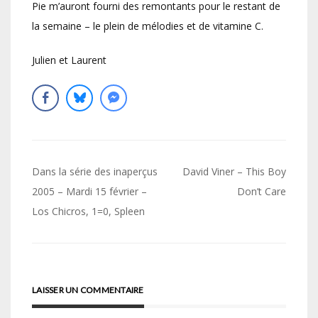
Pie m’auront fourni des remontants pour le restant de
la semaine – le plein de mélodies et de vitamine C.
Julien et Laurent
Navigation
Dans la série des inaperçus
David Viner – This Boy
de
2005 – Mardi 15 février –
Don’t Care
Los Chicros, 1=0, Spleen
l’article
LAISSER UN COMMENTAIRE