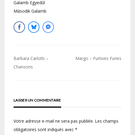
Galamb Egyedûl
Màsodik Galamb
Navigation
Barbara Carlotti –
Margo – Furtives Furies
de
Chansons
l’article
LAISSER UN COMMENTAIRE
Votre adresse e-mail ne sera pas publiée.
Les champs
obligatoires sont indiqués avec
*