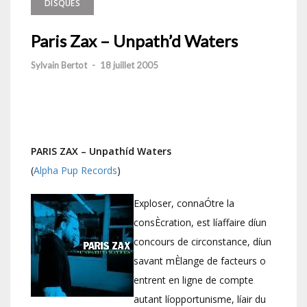
DISQUES
Paris Zax – Unpath’d Waters
Sylvain Bertot
-
18 juillet 2005
PARIS ZAX – Unpathíd Waters
(
Alpha Pup Records
)
Exploser, connaÓtre la
consÈcration, est líaffaire díun
concours de circonstance, díun
savant mÈlange de facteurs o
entrent en ligne de compte
autant líopportunisme, líair du