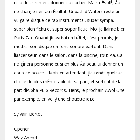
cela doit srement donner du cachet. Mais dÈsolÈ, Áa
ne change rien au rÈsultat, Unpathíd Waters reste un
vulgaire disque de rap instrumental, super sympa,
super bien fichu et super soporifique. Moi je líaime bien
Paris Zax. Quand jíouvrirai un hÙtel, cíest promis, je
mettrai son disque en fond sonore partout. Dans
líascenseur, dans le salon, dans la piscine, tout Áa. Ca
ne gÍnera personne et si en plus Áa peut lui donner un
coup de pouce… Mais en attendant, jíattends quelque
chose de plus mÈmorable de sa part, et surtout de la
part díAlpha Pulp Records. Tiens, le prochain Awol One
par exemple, en voilý une chouette idÈe.
Sylvain Bertot
Opener
Way Ahead