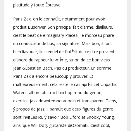
platitude ý toute Èpreuve.
Paris Zax, on le connaÓt, notamment pour avoir
produit Busdriver. Son principal fait díarme, díailleurs,
cíest le beat de ëImaginary Placesí, le morceau phare
du conducteur de bus, sa signature. Mais bon, il faut
bien líavouer, líessentiel de líintÈrÍt de ce titre provient
díabord du rappeur lui-mÍme, sinon de ce bon vieux
Jean-SÈbastien Bach. Pas du producteur. En somme,
Paris Zax a encore beaucoup ý prouver. Et
malheureusement, cela reste le cas aprËs cet Unpathíd
Waters, album abstract hip hop mou du genou,
exercice jazz downtempo anodin et transparent. Tiens,
ý propos de jazz, il paraÓt que deux figures du genre
sont invitÈes ici, ý savoir Bob Elford et Snooky Young,
ainsi que Will Dog, guitariste díOzomatli. Cíest cool,