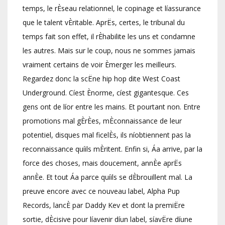
temps, le rÈseau relationnel, le copinage et líassurance
que le talent vÈritable. AprËs, certes, le tribunal du
temps fait son effet, il rÈhabilite les uns et condamne
les autres. Mais sur le coup, nous ne sommes jamais
vraiment certains de voir Èmerger les meilleurs.
Regardez donc la scËne hip hop dite West Coast
Underground. Cíest Ènorme, cíest gigantesque. Ces
gens ont de líor entre les mains. Et pourtant non. Entre
promotions mal gÈrÈes, mÈconnaissance de leur
potentiel, disques mal ficelÈs, ils níobtiennent pas la
reconnaissance quíils mÈritent. Enfin si, Áa arrive, par la
force des choses, mais doucement, annÈe aprËs
annÈe. Et tout Áa parce quíils se dÈbrouillent mal. La
preuve encore avec ce nouveau label, Alpha Pup
Records, lancÈ par Daddy Kev et dont la premiËre
sortie, dÈcisive pour líavenir díun label, síavËre díune