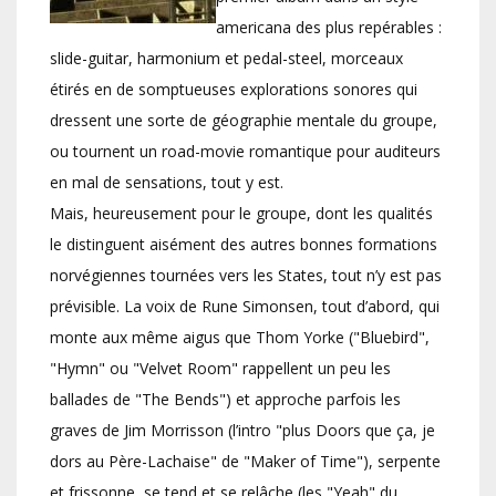
americana des plus repérables :
slide-guitar, harmonium et pedal-steel, morceaux
étirés en de somptueuses explorations sonores qui
dressent une sorte de géographie mentale du groupe,
ou tournent un road-movie romantique pour auditeurs
en mal de sensations, tout y est.
Mais, heureusement pour le groupe, dont les qualités
le distinguent aisément des autres bonnes formations
norvégiennes tournées vers les States, tout n’y est pas
prévisible. La voix de Rune Simonsen, tout d’abord, qui
monte aux même aigus que Thom Yorke ("Bluebird",
"Hymn" ou "Velvet Room" rappellent un peu les
ballades de "The Bends") et approche parfois les
graves de Jim Morrisson (l’intro "plus Doors que ça, je
dors au Père-Lachaise" de "Maker of Time"), serpente
et frissonne, se tend et se relâche (les "Yeah" du