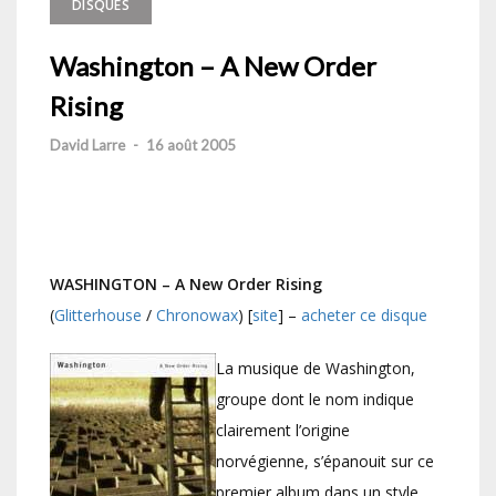
DISQUES
Washington – A New Order
Rising
David Larre
-
16 août 2005
WASHINGTON – A New Order Rising
(
Glitterhouse
/
Chronowax
) [
site
] –
acheter ce disque
La musique de Washington,
groupe dont le nom indique
clairement l’origine
norvégienne, s’épanouit sur ce
premier album dans un style