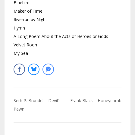
Bluebird
Maker of Time
Riverrun by Night
Hymn
A Long Poem About the Acts of Heroes or Gods
Velvet Room
My Sea
Navigation
Seth P. Brundel – Devil’s
Frank Black – Honeycomb
de
Pawn
l’article