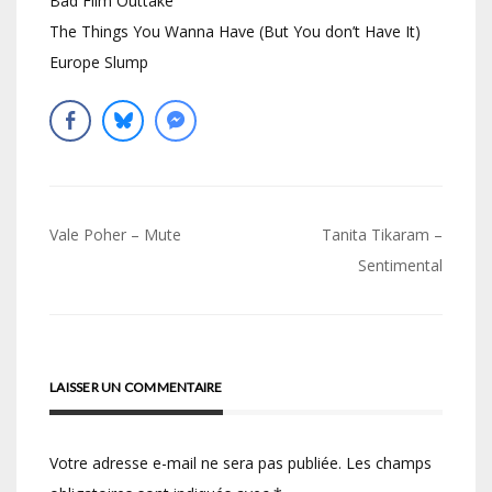
Bad Film Outtake
The Things You Wanna Have (But You don’t Have It)
Europe Slump
Navigation
Vale Poher – Mute
Tanita Tikaram –
de
Sentimental
l’article
LAISSER UN COMMENTAIRE
Votre adresse e-mail ne sera pas publiée.
Les champs