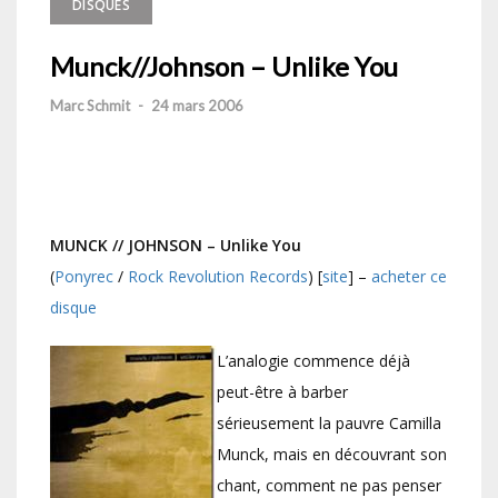
DISQUES
Munck//Johnson – Unlike You
Marc Schmit
-
24 mars 2006
MUNCK // JOHNSON – Unlike You
(
Ponyrec
/
Rock Revolution Records
) [
site
] –
acheter ce
disque
L’analogie commence déjà
peut-être à barber
sérieusement la pauvre Camilla
Munck, mais en découvrant son
chant, comment ne pas penser