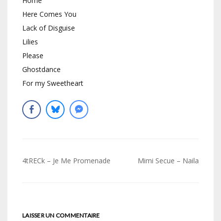
Home
Here Comes You
Lack of Disguise
Lilies
Please
Ghostdance
For my Sweetheart
Navigation
4tRECk – Je Me Promenade
Mimi Secue – Naila
de
l’article
LAISSER UN COMMENTAIRE