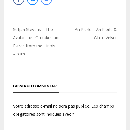
Navigation
Sufjan Stevens – The
An Pierlé – An Pierlé &
de
Avalanche : Outtakes and
White Velvet
Extras from the Illinois
l’article
Album
LAISSER UN COMMENTAIRE
Votre adresse e-mail ne sera pas publiée.
Les champs
obligatoires sont indiqués avec
*