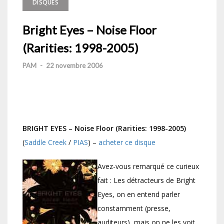
DISQUES
Bright Eyes – Noise Floor
(Rarities: 1998-2005)
PAM
-
22 novembre 2006
BRIGHT EYES – Noise Floor (Rarities: 1998-2005)
(
Saddle Creek
/
PIAS
) –
acheter ce disque
Avez-vous remarqué ce curieux
fait : Les détracteurs de Bright
Eyes, on en entend parler
constamment (presse,
auditeurs), mais on ne les voit