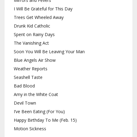
Mirrors and Fevers
I Will Be Grateful for This Day
Trees Get Wheeled Away
Drunk Kid Catholic
Spent on Rainy Days
The Vanishing Act
Soon You Will Be Leaving Your Man
Blue Angels Air Show
Weather Reports
Seashell Taste
Bad Blood
Amy in the White Coat
Devil Town
I’ve Been Eating (For You)
Happy Birthday To Me (Feb. 15)
Motion Sickness