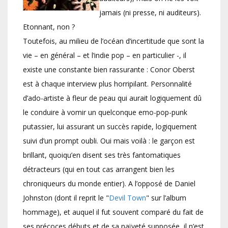
jamais (ni presse, ni auditeurs).
Etonnant, non ?
Toutefois, au milieu de l’océan d’incertitude que sont la
vie – en général – et l’indie pop – en particulier -, il
existe une constante bien rassurante : Conor Oberst
est à chaque interview plus horripilant. Personnalité
d’ado-artiste à fleur de peau qui aurait logiquement dû
le conduire à vomir un quelconque emo-pop-punk
putassier, lui assurant un succès rapide, logiquement
suivi d’un prompt oubli. Oui mais voilà : le garçon est
brillant, quoiqu’en disent ses très fantomatiques
détracteurs (qui en tout cas arrangent bien les
chroniqueurs du monde entier). A l’opposé de Daniel
Johnston (dont il reprit le "
Devil Town
" sur l’album
hommage), et auquel il fut souvent comparé du fait de
ses précoces débuts et de sa naïveté supposée, il n’est