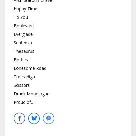
Arch Staton’s Grave
Happy Time
To You
Boulevard
Everglade
Sentenza
Thesaurus
Bottles
Lonesome Road
Trees High
Scissors
Drunk Monologue
Proud of…