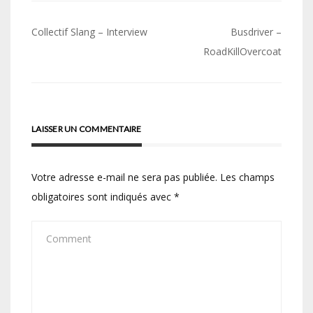
Navigation
Collectif Slang – Interview
Busdriver –
de
RoadKillOvercoat
l’article
LAISSER UN COMMENTAIRE
Votre adresse e-mail ne sera pas publiée.
Les champs
obligatoires sont indiqués avec
*