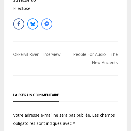
Su recuerdo
El eclipse
Navigation
Okkervil River – Interview
People For Audio – The
de
New Ancients
l’article
LAISSER UN COMMENTAIRE
Votre adresse e-mail ne sera pas publiée.
Les champs
obligatoires sont indiqués avec
*