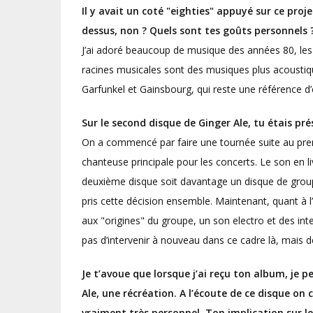
Il y avait un coté "eighties" appuyé sur ce proje
dessus, non ? Quels sont tes goûts personnels 
J’ai adoré beaucoup de musique des années 80, le
racines musicales sont des musiques plus acoust
Garfunkel et Gainsbourg, qui reste une référence d’é
Sur le second disque de Ginger Ale, tu étais p
On a commencé par faire une tournée suite au prem
chanteuse principale pour les concerts. Le son en l
deuxième disque soit davantage un disque de grou
pris cette décision ensemble. Maintenant, quant à l’a
aux "origines" du groupe, un son electro et des interv
pas d’intervenir à nouveau dans ce cadre là, mais d
Je t’avoue que lorsque j’ai reçu ton album, je
Ale, une récréation. A l’écoute de ce disque on 
vraiment très personnel. Ton implication sur le