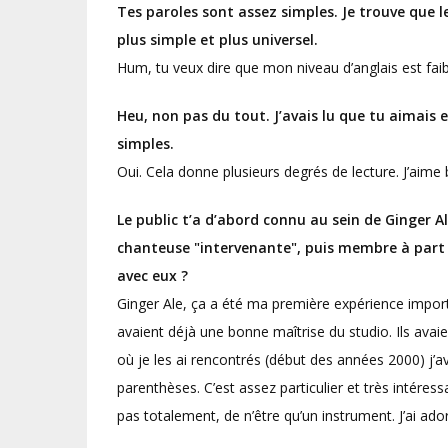
Tes paroles sont assez simples. Je trouve que l
plus simple et plus universel.
Hum, tu veux dire que mon niveau d’anglais est faible
Heu, non pas du tout. J’avais lu que tu aimais
simples.
Oui. Cela donne plusieurs degrés de lecture. J’aime 
Le public t’a d’abord connu au sein de Ginger 
chanteuse "intervenante", puis membre à part 
avec eux ?
Ginger Ale, ça a été ma première expérience impo
avaient déjà une bonne maîtrise du studio. Ils avaien
où je les ai rencontrés (début des années 2000) j’a
parenthèses. C’est assez particulier et très intére
pas totalement, de n’être qu’un instrument. J’ai adoré