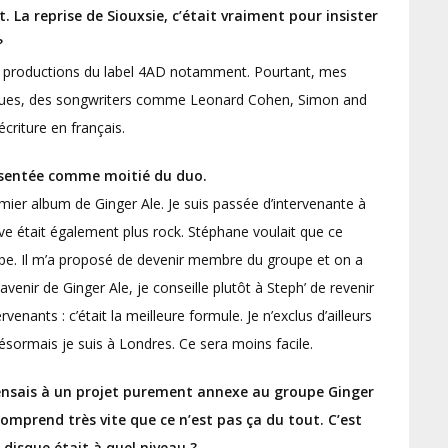
t. La reprise de Siouxsie, c’était vraiment pour insister
?
s productions du label 4AD notamment. Pourtant, mes
iques, des songwriters comme Leonard Cohen, Simon and
criture en français.
résentée comme moitié du duo.
ier album de Ginger Ale. Je suis passée d’intervenante à
ive était également plus rock. Stéphane voulait que ce
pe. Il m’a proposé de devenir membre du groupe et on a
venir de Ginger Ale, je conseille plutôt à Steph’ de revenir
enants : c’était la meilleure formule. Je n’exclus d’ailleurs
ésormais je suis à Londres. Ce sera moins facile.
 pensais à un projet purement annexe au groupe Ginger
comprend très vite que ce n’est pas ça du tout. C’est
 disque était à quel niveau ?