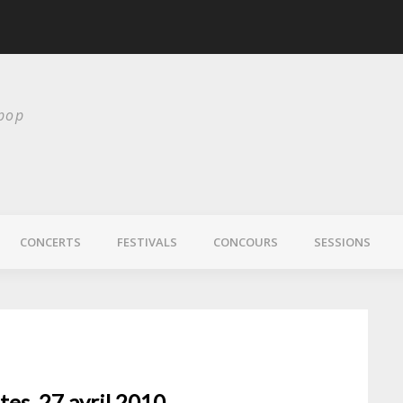
scurité
Laura Veirs bientôt
 pop
CONCERTS
FESTIVALS
CONCOURS
SESSIONS
ûtes, 27 avril 2010