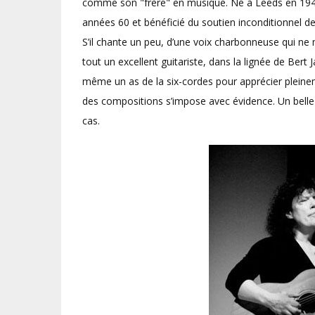
comme son "frère" en musique. Né à Leeds en 194
années 60 et bénéficié du soutien inconditionnel d
S’il chante un peu, d’une voix charbonneuse qui n
tout un excellent guitariste, dans la lignée de Bert
même un as de la six-cordes pour apprécier pleinem
des compositions s’impose avec évidence. Un belle 
cas.