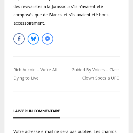
des revivalistes à la Jurassic 5 s’ils n’avaient été
composés que de Blancs; et s’ils avaient été bons,
accessoirement.
Navigation
Rich Aucoin – We’re All
Guided By Voices – Class
de
Dying to Live
Clown Spots a UFO
l’article
LAISSER UN COMMENTAIRE
Votre adresse e-mail ne sera pas publiée.
Les champs