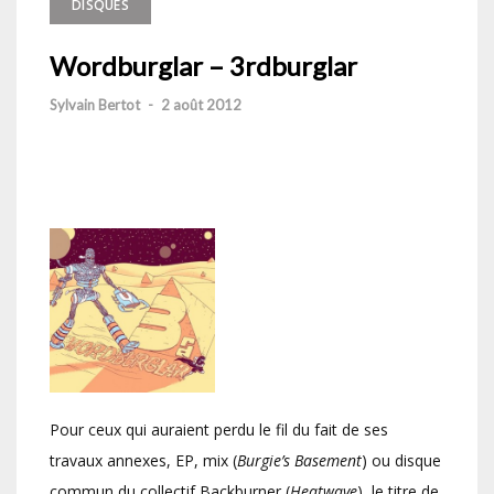
DISQUES
Wordburglar – 3rdburglar
Sylvain Bertot
-
2 août 2012
Pour ceux qui auraient perdu le fil du fait de ses
travaux annexes, EP, mix (
Burgie’s Basement
) ou disque
commun du collectif Backburner (
Heatwave
), le titre de