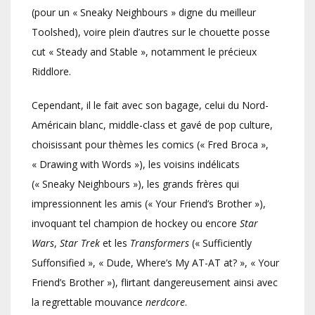
(pour un « Sneaky Neighbours » digne du meilleur
Toolshed), voire plein d’autres sur le chouette posse
cut « Steady and Stable », notamment le précieux
Riddlore.
Cependant, il le fait avec son bagage, celui du Nord-
Américain blanc, middle-class et gavé de pop culture,
choisissant pour thèmes les comics (« Fred Broca »,
« Drawing with Words »), les voisins indélicats
(« Sneaky Neighbours »), les grands frères qui
impressionnent les amis (« Your Friend’s Brother »),
invoquant tel champion de hockey ou encore
Star
Wars
,
Star Trek
et les
Transformers
(« Sufficiently
Suffonsified », « Dude, Where’s My AT-AT at? », « Your
Friend’s Brother »), flirtant dangereusement ainsi avec
la regrettable mouvance
nerdcore
.