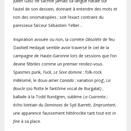
Julien Gasc ne sacrifie jamais sa langue natale sur
l’autel de son dessein, donnant à entendre des mots et
non des onomatopées ; soit l’exact contraire du
paresseux farceur Sébastien Tellier…
Inspiration avouée ou non, la comète
Obsolète
de feu
Dashiell Hedayat semble avoir traversé le ciel de la
campagne de Haute-Garonne lors de sessions que l’on
devine fébriles comme un premier rendez-vous.
Spasmes punk,
Fuck
,
Le Sexe domine
; folk-rock
millésimé, le doux-amer
Canada
; variation prog’,
La
Boucle
(où flotte le fantôme vocal de Burgalat) ;
ballade à la Todd Rundgren, sublime
La Cuarenta ;
écho lointain du
Dominoes
de Syd Barrett,
Empruntant
,
une apparence faussement hétéroclite tant tout est
in
fine
à sa place.