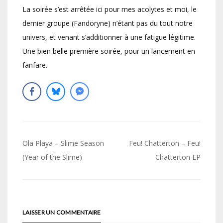
La soirée s’est arrêtée ici pour mes acolytes et moi, le
dernier groupe (Fandoryne) n’étant pas du tout notre
univers, et venant s’additionner à une fatigue légitime.
Une bien belle première soirée, pour un lancement en
fanfare.
Navigation
Ola Playa – Slime Season
Feu! Chatterton – Feu!
de
(Year of the Slime)
Chatterton EP
l’article
LAISSER UN COMMENTAIRE