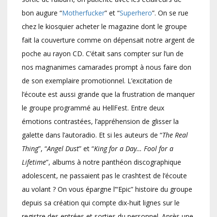
bon augure “
Motherfucker
” et “
Superhero
”. On se rue
chez le kiosquier acheter le magazine dont le groupe
fait la couverture comme on dépensait notre argent de
poche au rayon CD. C’était sans compter sur l’un de
nos magnanimes camarades prompt à nous faire don
de son exemplaire promotionnel. L’excitation de
l’écoute est aussi grande que la frustration de manquer
le groupe programmé au HellFest. Entre deux
émotions contrastées, l’appréhension de glisser la
galette dans l’autoradio. Et si les auteurs de “
The Real
Thing
”, “
Angel Dust
” et “
King for a Day… Fool for a
Lifetime
”, albums à notre panthéon discographique
adolescent, ne passaient pas le crashtest de l’écoute
au volant ? On vous épargne l’“Epic” histoire du groupe
depuis sa création qui compte dix-huit lignes sur le
registre des entrées et sorties du personnel. Après une