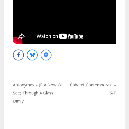
Navigation
Antonymes – (For Now We
Cabaret Contemporain –
de
See) Through A Glass
S/T
Dimly
l’article