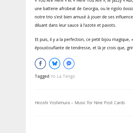
« You Are Here » et « Here You Are », le jazzy « A
une batterie afrobeat de Georgia, ou le rigolo
bossa
notre trio s’est bien amusé à jouer de ses influenc
diluant dans leur sauce à l’azote et pavots.
Et puis, il y a la perfection, ce petit bijou magique
époustouflante de tendresse, et là je crois que, gr
Tagged
Yo La Tengo
Navigation
Hiroshi Yoshimura – Music for Nine Post Cards
de
l’article