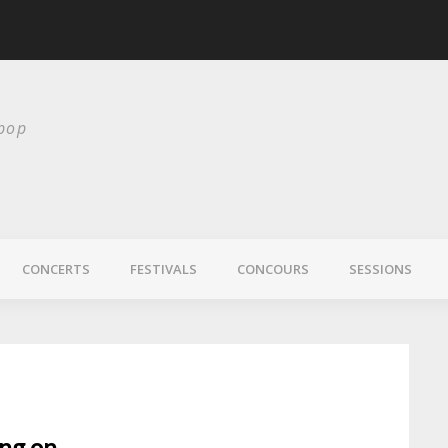
scurité
Laura Veirs bientôt
 pop
CONCERTS
FESTIVALS
CONCOURS
SESSIONS
ing on