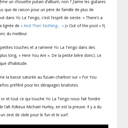
ême un chouette putain d’album, non ? J’aime les guitares
us que de raison pour un père de famille de plus de
t dans Yo La Tengo, c’est l’esprit de sieste. « There’s a
la lignée de
« And Then Nothing… »
(« Out of the pool » !!)
onc du meilleur.
de petites touches et a ramené Yo La Tengo dans des
lus long, « Here You Are ». De la petite bière donc). Le
que d’habitude.
me la basse saturée au fusain-charbon sur « For You
trefois préféré pour les dérapages bruitistes.
r et tout ce qui touche Yo La Tengo nous fait fondre
e l’alt-folkeux Michael Hurley, en est la preuve. Il y a du
 zest de slide pour le fun et le surf.