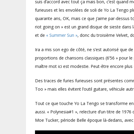
suis d’accord avec tout ça mais bon, c’est quand m
furieuses et les envolées de soli de Yo La Tengo pl
quarante ans, OK, mais ce que j’aime par-dessus tou
riot going on » est un grand disque de sieste dans 
et de
« Summer Sun »
, donc du troisième Velvet, d
Ira a mis son ego de côté, ne s’est autorisé que 
proportions de chansons classiques (6’56 » pour le p
maître mot ici est modestie. Peut-être encore plus 
Des traces de furies furieuses sont présentes com
Too » mais elles évitent l’outil guitare, véhicule au
Tout ce que touche Yo La Tengo se transforme en o
aussi. « Polynesia#1 », relecture d’un titre de 1976 d
Moe Tucker, période Belle époque là-dedans, avec un