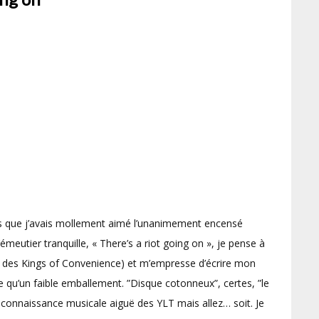
ors que j’avais mollement aimé l’unanimement encensé
émeutier tranquille, « There’s a riot going on », je pense à
des Kings of Convenience) et m’empresse d’écrire mon
e qu’un faible emballement. ”Disque cotonneux”, certes, ”le
la connaissance musicale aiguë des YLT mais allez… soit. Je