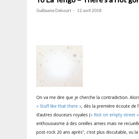
Guillaume Delcourt
-
12 avril 2018
On va me dire que je cherche la contradiction. Al
« Stuff like that there »
, dès la première écoute de l’
d’autres douceurs royales (
« Riot on empty street »
enthousiasme à des oreilles amies mais ne recueill
post-rock 20 ans après”, c’est plus discutable, vu 