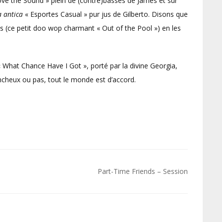
bove the Sound » plein de (contre)basses de James et sur
 antica
« Esportes Casual » pur jus de Gilberto. Disons que
es (ce petit doo wop charmant « Out of the Pool ») en les
, « What Chance Have I Got », porté par la divine Georgia,
incheux ou pas, tout le monde est d’accord.
Part-Time Friends – Session