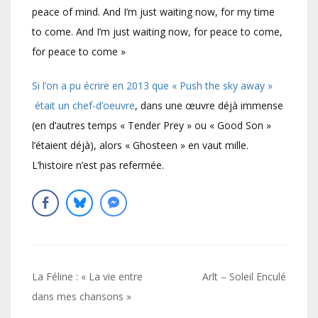
peace of mind. And I’m just waiting now, for my time
to come. And I’m just waiting now, for peace to come,
for peace to come »
Si l’on a pu écrire en 2013 que « Push the sky away »
était un chef-d’oeuvre
, dans une œuvre déjà immense
(en d’autres temps « Tender Prey » ou « Good Son »
l’étaient déjà), alors « Ghosteen » en vaut mille.
L’histoire n’est pas refermée.
Navigation
La Féline : « La vie entre
Arlt – Soleil Enculé
de
dans mes chansons »