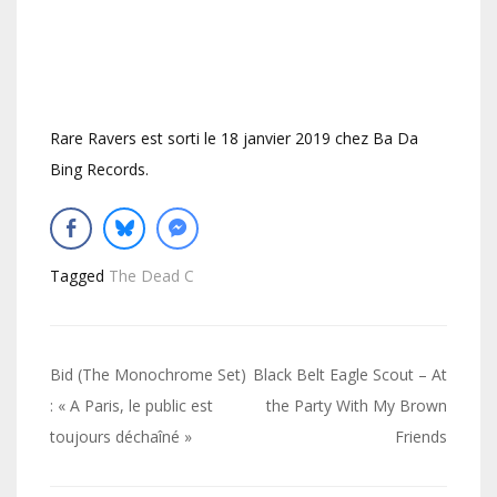
Rare Ravers est sorti le 18 janvier 2019 chez Ba Da
Bing Records.
Tagged
The Dead C
Navigation
Bid (The Monochrome Set)
Black Belt Eagle Scout – At
de
: « A Paris, le public est
the Party With My Brown
toujours déchaîné »
Friends
l’article