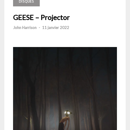
DISQUES
GEESE – Projector
John Harrison
-
11 janvier 2022