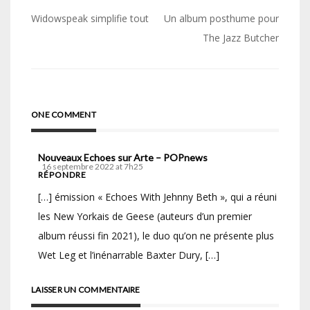
Navigation
Widowspeak simplifie tout
Un album posthume pour
de
The Jazz Butcher
l’article
ONE COMMENT
Nouveaux Echoes sur Arte – POPnews
16 septembre 2022 at 7h25
RÉPONDRE
[…] émission « Echoes With Jehnny Beth », qui a réuni
les New Yorkais de Geese (auteurs d’un premier
album réussi fin 2021), le duo qu’on ne présente plus
Wet Leg et l’inénarrable Baxter Dury, […]
LAISSER UN COMMENTAIRE