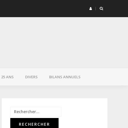
attire dans l’obscurité
25 ANS
DIVERS
BILANS ANNUELS
Rechercher :