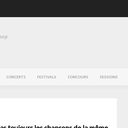
Chelsea Wolfe nous 
 pop
CONCERTS
FESTIVALS
CONCOURS
SESSIONS
as toujours les chansons de la même