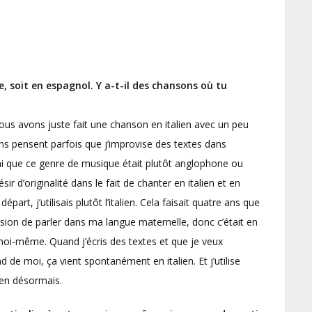
e, soit en espagnol. Y a-t-il des chansons où tu
. Nous avons juste fait une chanson en italien avec un peu
ens pensent parfois que j’improvise des textes dans
vrai que ce genre de musique était plutôt anglophone ou
ir d’originalité dans le fait de chanter en italien et en
part, j’utilisais plutôt l’italien. Cela faisait quatre ans que
casion de parler dans ma langue maternelle, donc c’était en
oi-même. Quand j’écris des textes et que je veux
 de moi, ça vient spontanément en italien. Et j’utilise
ien désormais.