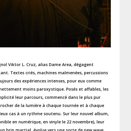
agnol Viktor L. Cruz, alias Dame Area, dégagent
tant. Textes criés, machines malmenées, percussions
oujours des expériences intenses, pour eux comme
 nettement moins paroxystique. Posés et affables, les
plicité leur parcours, commencé dans le plus pur
procher de la lumière à chaque tournée et à chaque
deux cas
à un rythme soutenu. Sur leur nouvel album,
ible en numérique, en vinyle le 22 novembre), leur
un brin martial, évolue vers une sorte de new wave