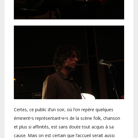
Certes, ce public d’un soir, où l’on repère quelques
éminent•s représentant•e•s de la scène folk, chanson
et plus si affinités, est sans doute tout acquis à sa
cause. Mais on est certain que l’accueil serait aussi