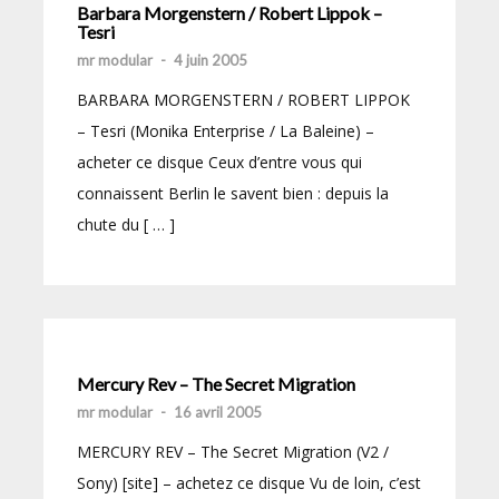
Barbara Morgenstern / Robert Lippok –
Tesri
mr modular
-
4 juin 2005
BARBARA MORGENSTERN / ROBERT LIPPOK
– Tesri (Monika Enterprise / La Baleine) –
acheter ce disque Ceux d’entre vous qui
connaissent Berlin le savent bien : depuis la
chute du [ … ]
Mercury Rev – The Secret Migration
mr modular
-
16 avril 2005
MERCURY REV – The Secret Migration (V2 /
Sony) [site] – achetez ce disque Vu de loin, c’est