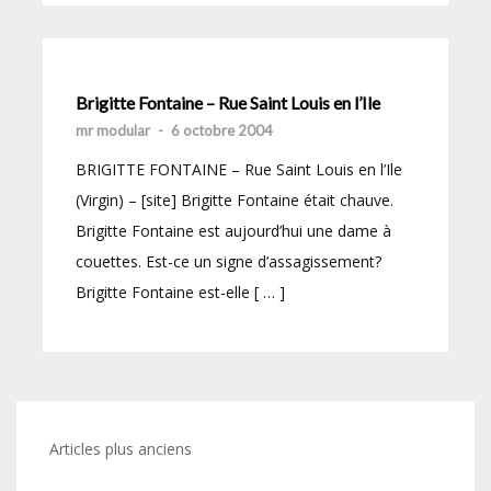
Brigitte Fontaine – Rue Saint Louis en l’Ile
mr modular
-
6 octobre 2004
BRIGITTE FONTAINE – Rue Saint Louis en l’Ile
(Virgin) – [site] Brigitte Fontaine était chauve.
Brigitte Fontaine est aujourd’hui une dame à
couettes. Est-ce un signe d’assagissement?
Brigitte Fontaine est-elle [ … ]
Navigation
Articles plus anciens
des