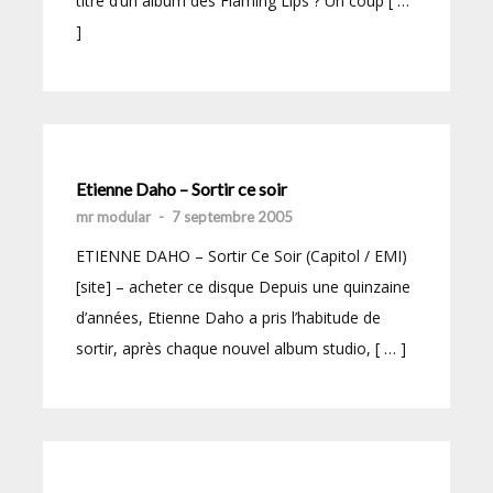
titre d’un album des Flaming Lips ? Un coup [ …
]
Etienne Daho – Sortir ce soir
mr modular
-
7 septembre 2005
ETIENNE DAHO – Sortir Ce Soir (Capitol / EMI)
[site] – acheter ce disque Depuis une quinzaine
d’années, Etienne Daho a pris l’habitude de
sortir, après chaque nouvel album studio, [ … ]