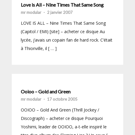
Love is All – Nine Times That Same Song
mr modular
-
2 janvier 2007
LOVE IS ALL – Nine Times That Same Song
(Capitol / EMI) [site] – acheter ce disque Au
lycée, j’avais un copain fan de hard rock. C’était
à Thionville, il [ … ]
Ooioo – Gold and Green
mr modular
-
17 octobre 2005
OOIOO – Gold And Green (Thrill Jockey /
Discograph) – acheter ce disque Pourquoi
Yoshimi, leader de OOIOO, a-t-elle inspiré le