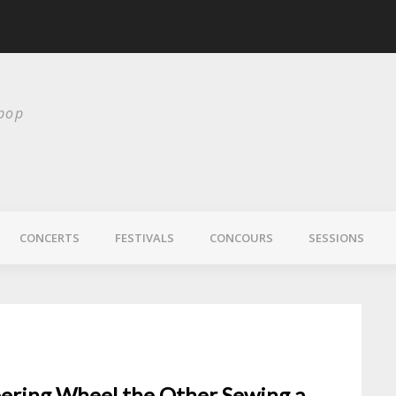
AM Higgins, une voix
 pop
CONCERTS
FESTIVALS
CONCOURS
SESSIONS
eering Wheel the Other Sewing a