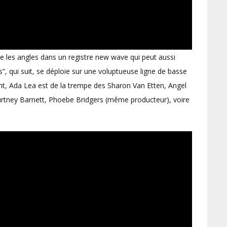
se les angles dans un registre new wave qui peut aussi
s”, qui suit, se déploie sur une voluptueuse ligne de basse
, Ada Lea est de la trempe des Sharon Van Etten, Angel
Courtney Barnett, Phoebe Bridgers (même producteur), voire