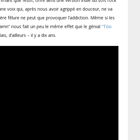
rimant que festif, offre ainsi une version indie du soft rock
une voix qui, après nous avoir agrippé en douceur, ne va
ère fêlure ne peut que provoquer l’addiction. Même si les
amn” nous fait un peu le même effet que le génial
“Too
 d’ailleurs – il y a dix ans.