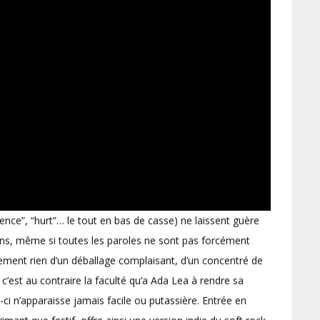
lence”, “hurt”… le tout en bas de casse) ne laissent guère
ns, même si toutes les paroles ne sont pas forcément
ment rien d’un déballage complaisant, d’un concentré de
c’est au contraire la faculté qu’a Ada Lea à rendre sa
i n’apparaisse jamais facile ou putassière. Entrée en