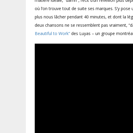
matière idéale, “damn”, récit d’un réveillon plus dép
où l’on trouve tout de suite ses marques. S’y pose 
plus nous lâcher pendant 40 minutes, et dont la lég
deux chansons ne se ressemblent pas vraiment, “d
Beautiful to Work”
des Luyas – un groupe montréalais,