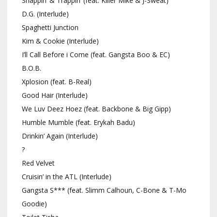
Snappin’ & Trappin’ (feat. Killer Mike & J-Sweat)
D.G. (Interlude)
Spaghetti Junction
Kim & Cookie (Interlude)
I’ll Call Before i Come (feat. Gangsta Boo & EC)
B.O.B.
Xplosion (feat. B-Real)
Good Hair (Interlude)
We Luv Deez Hoez (feat. Backbone & Big Gipp)
Humble Mumble (feat. Erykah Badu)
Drinkin’ Again (Interlude)
?
Red Velvet
Cruisin’ in the ATL (Interlude)
Gangsta S*** (feat. Slimm Calhoun, C-Bone & T-Mo
Goodie)