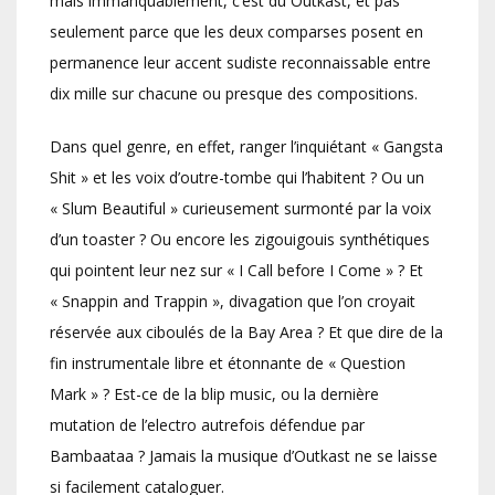
mais immanquablement, c’est du Outkast, et pas
seulement parce que les deux comparses posent en
permanence leur accent sudiste reconnaissable entre
dix mille sur chacune ou presque des compositions.
Dans quel genre, en effet, ranger l’inquiétant « Gangsta
Shit » et les voix d’outre-tombe qui l’habitent ? Ou un
« Slum Beautiful » curieusement surmonté par la voix
d’un toaster ? Ou encore les zigouigouis synthétiques
qui pointent leur nez sur « I Call before I Come » ? Et
« Snappin and Trappin », divagation que l’on croyait
réservée aux ciboulés de la Bay Area ? Et que dire de la
fin instrumentale libre et étonnante de « Question
Mark » ? Est-ce de la blip music, ou la dernière
mutation de l’electro autrefois défendue par
Bambaataa ? Jamais la musique d’Outkast ne se laisse
si facilement cataloguer.