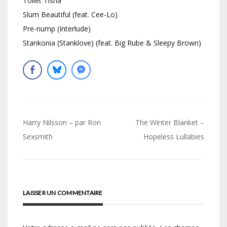
Toilet Tisha
Slum Beautiful (feat. Cee-Lo)
Pre-nump (Interlude)
Stankonia (Stanklove) (feat. Big Rube & Sleepy Brown)
Navigation
Harry Nilsson – par Ron
The Winter Blanket –
de
Sexsmith
Hopeless Lullabies
l’article
LAISSER UN COMMENTAIRE