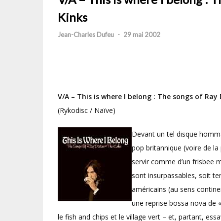
Kinks
Jean-Charles Dufeu
-
29 mai 2002
V/A – This is where I belong : The songs of Ray
(Rykodisc / Naïve)
Devant un tel disque homma
pop britannique (voire de la
servir comme d’un frisbee m
sont insurpassables, soit te
américains (au sens contine
une reprise bossa nova de «
le fish and chips et le village vert – et, partant, 