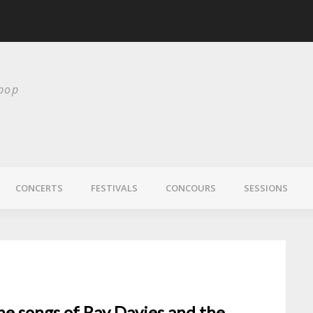
scurité
Laura Veirs bientôt
 pop
CONCERTS
FESTIVALS
CONCOURS
SESSIONS
The songs of Ray Davies and the