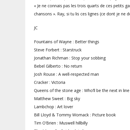
« Je ne connais pas les trois quarts de ces petits ga
chansons ». Ray, si tu lis ces lignes (ce dont je ne
JC
Fountains of Wayne : Better things
Steve Forbert : Starstruck
Jonathan Richman : Stop your sobbing
Bebel Gilberto : No return
Josh Rouse : A well-respected man
Cracker : Victoria
Queens of the stone age : Who’ll be the next in line
Matthew Sweet : Big sky
Lambchop : Art lover
Bill Lloyd & Tommy Womack : Picture book
Tim O’Brien : Muswell hillbilly