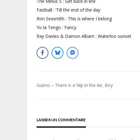
The Minus 5 : Get back in line
Fastball : ‘Till the end of the day
Ron Sexsmith : This is where I belong
Yo la Tengo : Fancy
Ray Davies & Damon Albarn : Waterloo sunset
Navigation
Guimo – There is a Nip in the Air, Boy
de
l’article
LAISSER UN COMMENTAIRE