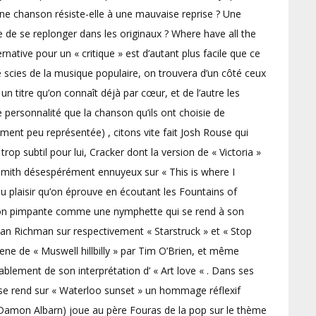
e chanson résiste-elle à une mauvaise reprise ? Une
de se replonger dans les originaux ? Where have all the
rnative pour un « critique » est d’autant plus facile que ce
 de scies de la musique populaire, on trouvera d’un côté ceux
un titre qu’on connaît déjà par cœur, et de l’autre les
personnalité que la chanson qu’ils ont choisie de
ment peu représentée) , citons vite fait Josh Rouse qui
rop subtil pour lui, Cracker dont la version de « Victoria »
xsmith désespérément ennuyeux sur « This is where I
du plaisir qu’on éprouve en écoutant les Fountains of
ion pimpante comme une nymphette qui se rend à son
than Richman sur respectivement « Starstruck » et « Stop
iene de « Muswell hillbilly » par Tim O’Brien, et même
ablement de son interprétation d’ « Art love « . Dans ses
r, se rend sur « Waterloo sunset » un hommage réflexif
 Damon Albarn) joue au père Fouras de la pop sur le thème