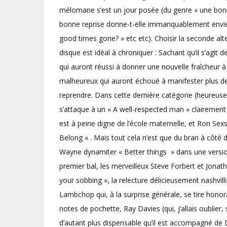
mélomane s’est un jour posée (du genre « une bonn
bonne reprise donne-t-elle immanquablement envie 
good times gone? » etc etc). Choisir la seconde alte
disque est idéal à chroniquer : Sachant qu’il s’agit
qui auront réussi à donner une nouvelle fraîcheur à 
malheureux qui auront échoué à manifester plus de 
reprendre. Dans cette dernière catégorie (heureuse
s’attaque à un « A well-respected man » clairement t
est à peine digne de l’école maternelle, et Ron Se
Belong « . Mais tout cela n’est que du bran à côté 
Wayne dynamiter « Better things » dans une vers
premier bal, les merveilleux Steve Forbert et Jona
your sobbing », la relecture délicieusement nashvill
Lambchop qui, à la surprise générale, se tire honor
notes de pochette, Ray Davies (qui, j’allais oublie
d’autant plus dispensable qu’il est accompagné de