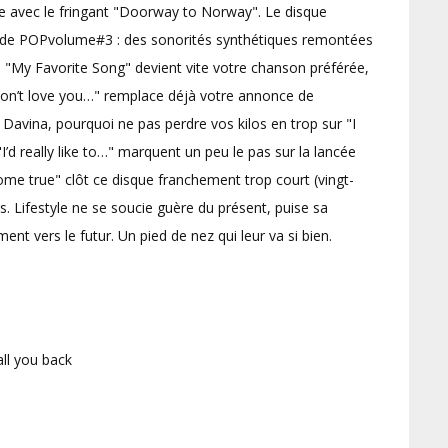
e avec le fringant "Doorway to Norway". Le disque
issu de POPvolume#3 : des sonorités synthétiques remontées
 : "My Favorite Song" devient vite votre chanson préférée,
I don’t love you…" remplace déjà votre annonce de
avina, pourquoi ne pas perdre vos kilos en trop sur "I
d really like to…" marquent un peu le pas sur la lancée
ome true" clôt ce disque franchement trop court (vingt-
. Lifestyle ne se soucie guère du présent, puise sa
ent vers le futur. Un pied de nez qui leur va si bien.
all you back