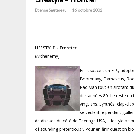
Etienne Sautereau
-
16 octobre 2002
LIFESTYLE
– Frontier
(Archenemy)
En l’espace d’un E.P., adopt
Boothnavy, Damascus, Rock 
Pac Man tout en sirotant d
des années 80. Le reste du 
vingt ans. Synthés, clap-clap
se veulent le pendant guille
de disques du côté de Teenage USA, Lifestyle a sort
of sounding pretentious". Pour en finir question bi