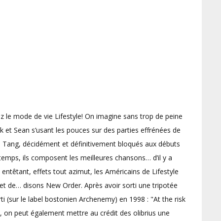
ez le mode de vie Lifestyle! On imagine sans trop de peine
et Sean s’usant les pouces sur des parties effrénées de
u Tang, décidément et définitivement bloqués aux débuts
temps, ils composent les meilleures chansons… d’il y a
 entêtant, effets tout azimut, les Américains de Lifestyle
ret de… disons New Order. Après avoir sorti une tripotée
i (sur le label bostonien Archenemy) en 1998 : "At the risk
o, on peut également mettre au crédit des olibrius une