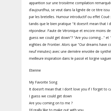
apparition sur une troisième compilation remarqué
d’aujourd’hui, se veut dans la lignée de ce titre 
par les bretelles. Humour introductif ou effet Coué
tandis que le bien pratique "It doesn’t mean that 
répondeur. Faute de Véronique et encore moins de D
guess we could get down"? "Are you coming…" et "I’
eighties de Frontier. Alors que "Our dreams have c
neuf minutes) avec une dernière envolée de synthés
meilleure inspiration dans le passé et lorgne vaguem
Etienne
My Favorite Song
It doesn’t mean that I don’t love you if I forget to c
I guess we could get down
Are you coming on to me ?
I’d really like to make out with you