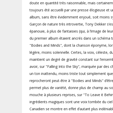
doute en quantité très raisonnable, mais certaineme
toujours été accueilli par une presse élogieuse e
album, sans être évidemment enjoué, soit moins sy
Garçon de nature très introvertie, Tony Dekker s’
épanouie, à plus de fantaisies (qui, à l’image de le
du premier album étaient ancrés dans un schéma très
"Bodies and Minds", dont la chanson éponyme, lorg
légère, moins solennelle. Certes, la voix, céleste, 
maintient un degré de gravité constant sur l’ense
avoir, sur "Falling Into the Sky", marquée par des
un ton inattendu, moins triste tout simplement que c
reprocheront peut-être à "Bodies and Minds" d’être
permet plus de variété, donne plus de champ au song
mouche à plusieurs reprises, sur "To Leave it Beh
ingrédients magiques sont une voix tombée du ciel e
Canadien se montre en effet d’autant plus indéniabl