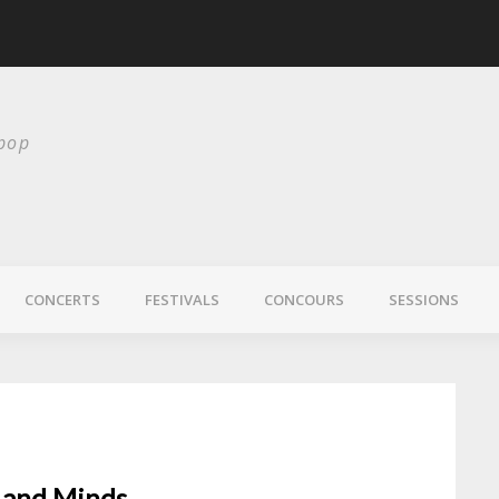
scurité
Laura Veirs bientôt
 pop
CONCERTS
FESTIVALS
CONCOURS
SESSIONS
 and Minds