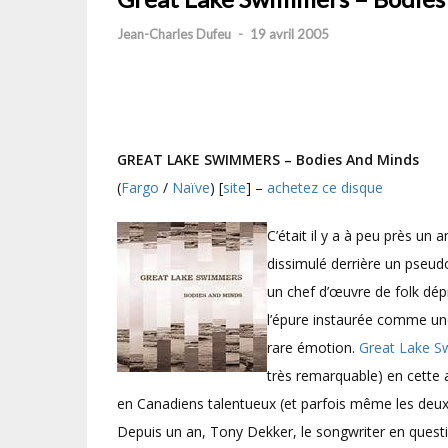
Jean-Charles Dufeu
-
19 avril 2005
GREAT LAKE SWIMMERS – Bodies And Minds
(
Fargo
/
Naïve
) [
site
] –
achetez ce disque
C’était il y a à peu près un
dissimulé derrière un pseudo
un chef d’œuvre de folk dép
l’épure instaurée comme une
rare émotion.
Great Lake 
très remarquable) en cette 
en Canadiens talentueux (et parfois même les de
Depuis un an, Tony Dekker, le songwriter en quest