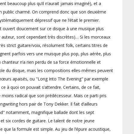
nt beaucoup plus qu’il n’aurait jamais imaginé), et a
t un public charmé. On comprend donc que son deuxième
stématiquement dépressif que ne l’était le premier.
est ouvert doucement sur ce disque à une musique plus
ur auteur, sont cependant très discrètes)… Si les morceaux
 strict guitare/voix, résolument folk, certains titres de
nent parfois vers une muisque plus pop, plus aérée, plus
du chanteur n’a rien perdu de sa force émotionnelle et
mble du disque, mais les compositions elles-mêmes peuvent
 chœurs apaisés, ou "Long Into The Evening" par exemple
e à quoi on pouvait s’attendre. Certains, de ce fait,
 moins radical que son prédécesseur. Mais ce parti pris
writing hors pair de Tony Dekker. Il fait d’ailleurs
ind" notamment, magnifique ballade dont les sept
t six cordes de guitare. Le talent de notre jeune
e que la formule est simple. Au jeu de l’épure acoustique,