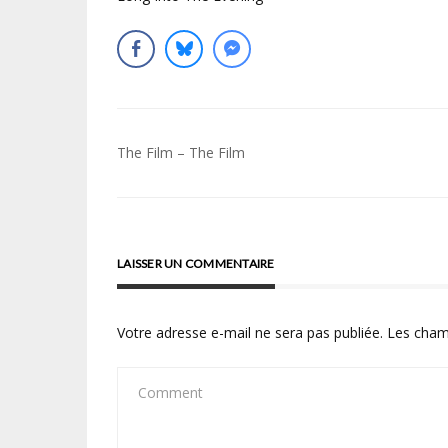
Navigation
The Film – The Film
de
l’article
LAISSER UN COMMENTAIRE
Votre adresse e-mail ne sera pas publiée.
Les cham