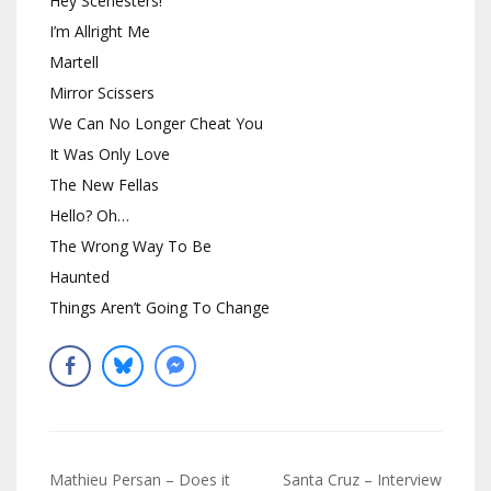
Hey Scenesters!
I’m Allright Me
Martell
Mirror Scissers
We Can No Longer Cheat You
It Was Only Love
The New Fellas
Hello? Oh…
The Wrong Way To Be
Haunted
Things Aren’t Going To Change
Navigation
Mathieu Persan – Does it
Santa Cruz – Interview