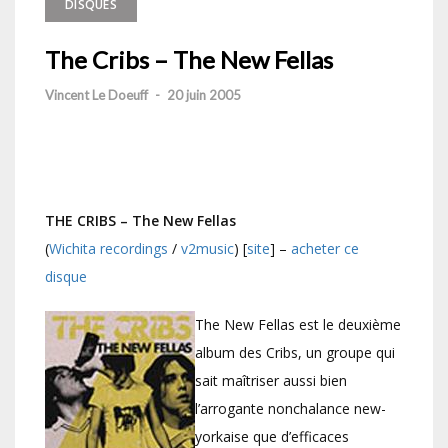
DISQUES
The Cribs – The New Fellas
Vincent Le Doeuff
-
20 juin 2005
THE CRIBS – The New Fellas
(
Wichita recordings
/
v2music
) [
site
] –
acheter ce
disque
The New Fellas est le deuxième
album des Cribs, un groupe qui
sait maîtriser aussi bien
l’arrogante nonchalance new-
yorkaise que d’efficaces