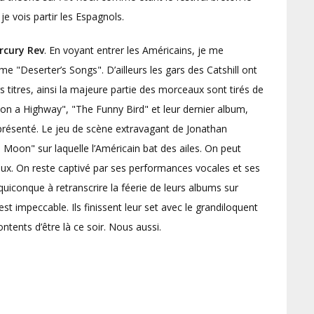
e vois partir les Espagnols.
rcury Rev
. En voyant entrer les Américains, je me
e "Deserter’s Songs". D’ailleurs les gars des Catshill ont
rs titres, ainsi la majeure partie des morceaux sont tirés de
on a Highway", "The Funny Bird" et leur dernier album,
présenté. Le jeu de scène extravagant de Jonathan
oon" sur laquelle l’Américain bat des ailes. On peut
leux. On reste captivé par ses performances vocales et ses
uiconque à retranscrire la féerie de leurs albums sur
st impeccable. Ils finissent leur set avec le grandiloquent
ntents d’être là ce soir. Nous aussi.