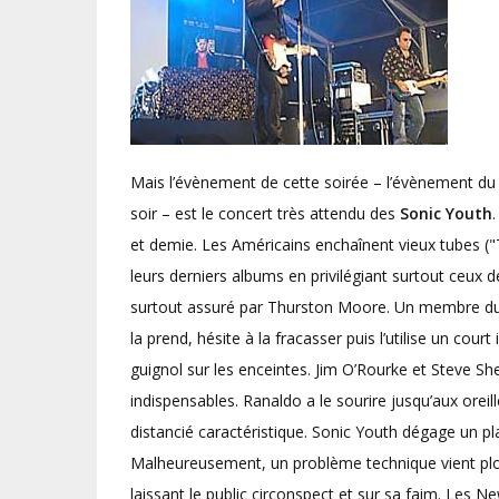
Mais l’évènement de cette soirée – l’évènement du f
soir – est le concert très attendu des
Sonic Youth
et demie. Les Américains enchaînent vieux tubes (
leurs derniers albums en privilégiant surtout ceux 
surtout assuré par Thurston Moore. Un membre du pu
la prend, hésite à la fracasser puis l’utilise un court 
guignol sur les enceintes. Jim O’Rourke et Steve Sh
indispensables. Ranaldo a le sourire jusqu’aux ore
distancié caractéristique. Sonic Youth dégage un pl
Malheureusement, un problème technique vient plo
laissant le public circonspect et sur sa faim. Les Ne