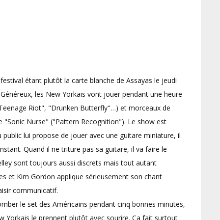
estival étant plutôt la carte blanche de Assayas le jeudi
. Généreux, les New Yorkais vont jouer pendant une heure
"Teenage Riot", "Drunken Butterfly"…) et morceaux de
de "Sonic Nurse" ("Pattern Recognition"). Le show est
blic lui propose de jouer avec une guitare miniature, il
instant. Quand il ne triture pas sa guitare, il va faire le
elley sont toujours aussi discrets mais tout autant
illes et Kim Gordon applique sérieusement son chant
aisir communicatif.
mber le set des Américains pendant cinq bonnes minutes,
w Yorkais le prennent plutôt avec sourire. Ca fait surtout