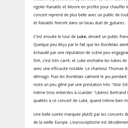
rigoler Ranaldo et Moore en profite pour chauffer
concert reprend de plus belle avec un public de to
et Ranaldo finiront dans un beau duel de guitares.
C’est ensuite le tour de
Luke
, devant un public fra
Quelque peu déçu par le fait que les Bordelais aien
échaudé par une réputation de scène peu engageant
fort, c’est très carré, et Luke enchaîne les tube
avec une efficacité notable. Le chanteur Thomas B
démago. Puis les Bordelais calment le jeu pendant 
reste un peu gêné par une prestation très "Noir Dé
même trois imbéciles à scander "Libérez Bertrand 
qualités à ce concert de Luke, quand même bien m
Une belle soirée marquée plutôt par les concerts d
de la vieille Europe. L’eurosceptisme est décidéme