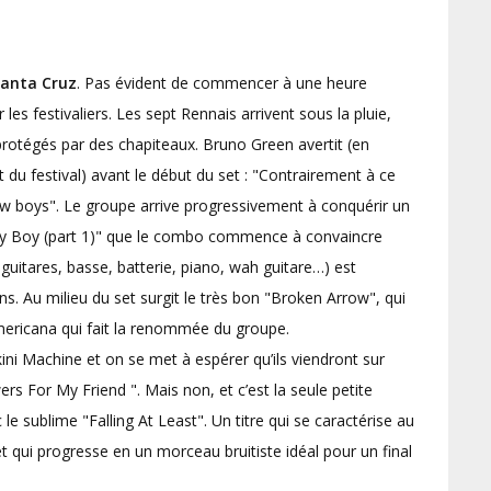
anta Cruz
. Pas évident de commencer à une heure
 les festivaliers. Les sept Rennais arrivent sous la pluie,
rotégés par des chapiteaux. Bruno Green avertit (en
 du festival) avant le début du set : "Contrairement à ce
w boys". Le groupe arrive progressivement à conquérir un
Ugly Boy (part 1)" que le combo commence à convaincre
 guitares, basse, batterie, piano, wah guitare…) est
s. Au milieu du set surgit le très bon "Broken Arrow", qui
mericana qui fait la renommée du groupe.
ni Machine et on se met à espérer qu’ils viendront sur
rs For My Friend ". Mais non, et c’est la seule petite
e sublime "Falling At Least". Un titre qui se caractérise au
et qui progresse en un morceau bruitiste idéal pour un final