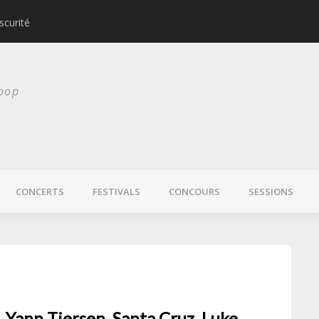
scurité
Laura Veirs bientôt
 pop
CONCERTS
FESTIVALS
CONCOURS
SESSIONS
, Yann Tiersen, Santa Cruz, Luke,