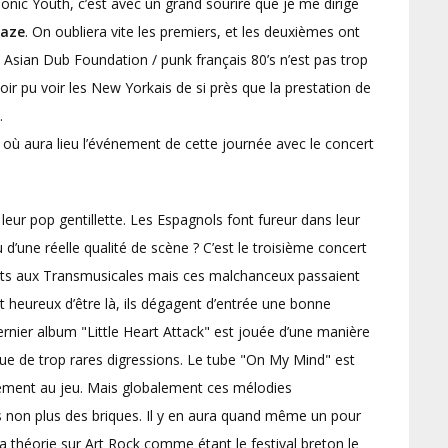
onic Youth, c’est avec un grand sourire que je me dirige
haze
. On oubliera vite les premiers, et les deuxièmes ont
Asian Dub Foundation / punk français 80’s n’est pas trop
oir pu voir les New Yorkais de si près que la prestation de
.
 où aura lieu l’événement de cette journée avec le concert
 leur pop gentillette. Les Espagnols font fureur dans leur
u d’une réelle qualité de scène ? C’est le troisième concert
ents aux Transmusicales mais ces malchanceux passaient
eureux d’être là, ils dégagent d’entrée une bonne
rnier album "Little Heart Attack" est jouée d’une manière
 que de trop rares digressions. Le tube "On My Mind" est
ement au jeu. Mais globalement ces mélodies
s non plus des briques. Il y en aura quand même un pour
a théorie sur Art Rock comme étant le festival breton le