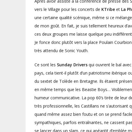
Après avoir assisté à la conférence de presse des S
vers le Village pour les concerts de
KTribe
et
La P
une certaine qualité scénique, même si ce mélange 
de mon goût. En fait, je suis tellement heureux d’av
ces deux groupes me laisse quelque peu indifférent
Je fonce donc plutôt vers la place Poulain Courbion
très attendu de Sonic Youth.
Ce sont les
Sunday Drivers
qui ouvrent le bal avec
pays, cela tient-il plutôt d’un patriotisme ibérique o
du sextet de Tolède en Bretagne. Ils étaient prés
en même temps que les Beastie Boys… Visiblement h
humeur communicative. La pop 60’s tirée de leur de
très professionnelle, les Castillans ne s’autorisant
quand même assez bien foutu et on se prend facil
sympathiques, parfois entraînantes, ne cassent pa
se lancer dans un slam, ce qui anéantit d’emblée m