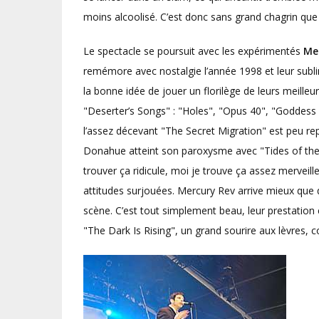
moins alcoolisé. C’est donc sans grand chagrin que j
Le spectacle se poursuit avec les expérimentés
Me
remémore avec nostalgie l’année 1998 et leur sublim
la bonne idée de jouer un florilège de leurs meilleu
"Deserter’s Songs" : "Holes", "Opus 40", "Goddess 
l’assez décevant "The Secret Migration" est peu re
Donahue atteint son paroxysme avec "Tides of the M
trouver ça ridicule, moi je trouve ça assez merveil
attitudes surjouées. Mercury Rev arrive mieux que q
scène. C’est tout simplement beau, leur prestation e
"The Dark Is Rising", un grand sourire aux lèvres, co